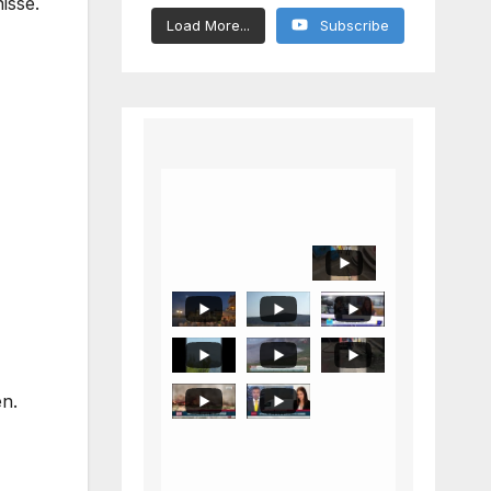
isse.
Load More...
Subscribe
en.