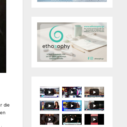
r die
ten