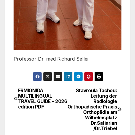
Professor Dr. med Richard Sellei
ERMIONIDA
Stavroula Tachou:
Πλοήγηση
MULTILINGUAL
Leitung der
TRAVEL GUIDE – 2026
Radiologie
άρθρων
edition PDF
Orthopädische Praxis
Orthopädie am
Wilhelmsplatz
Dr.Safiarian
/Dr.Triebel