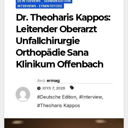
DE INTERVIEWS
GERMAN EDITION
INTERVIEWS - ΣΥΝΕΝΤΕΎΞΕΙΣ
Dr. Theoharis Kappos:
Leitender Oberarzt
Unfallchirurgie
Orthopädie Sana
Klinikum Offenbach
Από
ermag
ΙΟΎΛ 7, 2026
#Deutsche Edition
,
#Interview
,
#Theoharis Kappos