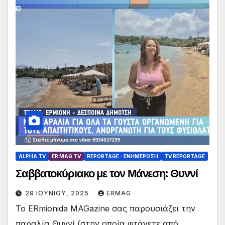
ALPHA TV
ER MAG TV
REPORTAGE - EΝΗΜΈΡΩΣΗ
TV REPORTAGE
Σαββατοκύριακο με τον Μάνεση: Θυννί
29 ΙΟΥΝΊΟΥ, 2025
ERMAG
Το ERmionida MAGazine σας παρουσιάζει την
παραλία Θυννί (στην οποία φτάνετε από