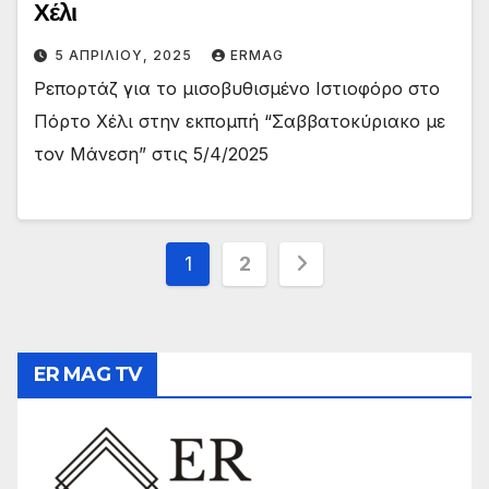
Χέλι
5 ΑΠΡΙΛΊΟΥ, 2025
ERMAG
Ρεπορτάζ για το μισοβυθισμένο Ιστιοφόρο στο
Πόρτο Χέλι στην εκπομπή “Σαββατοκύριακο με
τον Μάνεση” στις 5/4/2025
Σελιδοποίηση
1
2
άρθρων
ER MAG TV