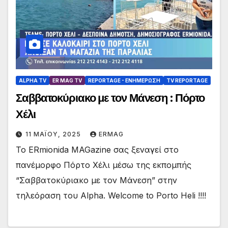
ALPHA TV
ER MAG TV
REPORTAGE - EΝΗΜΈΡΩΣΗ
TV REPORTAGE
Σαββατοκύριακο με τον Μάνεση : Πόρτο
Χέλι
11 ΜΑΪ́ΟΥ, 2025
ERMAG
Το ERmionida MAGazine σας ξεναγεί στο
πανέμορφο Πόρτο Χέλι μέσω της εκπομπής
“Σαββατοκύριακο με τον Μάνεση” στην
τηλεόραση του Alpha. Welcome to Porto Heli !!!!