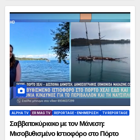
ALPHA TV
ER MAG TV
REPORTAGE - EΝΗΜΈΡΩΣΗ
TV REPORTAGE
Σαββατοκύριακο με τον Μάνεση:
Μισοβυθισμένο Ιστιοφόρο στο Πόρτο