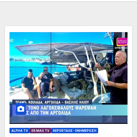
ALPHA TV
ER MAG TV
REPORTAGE - EΝΗΜΈΡΩΣΗ