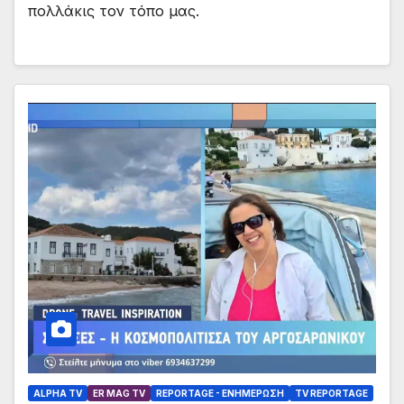
πολλάκις τον τόπο μας.
ALPHA TV
ER MAG TV
REPORTAGE - EΝΗΜΈΡΩΣΗ
TV REPORTAGE