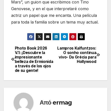
Mars”, un guion que escribimos con Tino
Genovese, y en el que interpretaré como
actriz un papel que me encanta. Una película
para toda la familia sobre un tema muy actual.
Photo Book 2026
Lampros Kalfuntzos:
Πλοήγηση
V.1: ¡Descubre la
O sonho continua
impresionante
vivo- Da Grécia para
άρθρων
belleza de Ermionida
Hollywood
a través de los ojos
de su gente!
Από
ermag