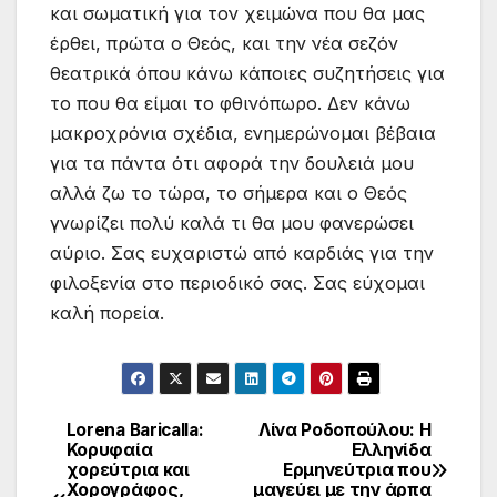
και σωματική για τον χειμώνα που θα μας
έρθει, πρώτα ο Θεός, και την νέα σεζόν
θεατρικά όπου κάνω κάποιες συζητήσεις για
το που θα είμαι το φθινόπωρο. Δεν κάνω
μακροχρόνια σχέδια, ενημερώνομαι βέβαια
για τα πάντα ότι αφορά την δουλειά μου
αλλά ζω το τώρα, το σήμερα και ο Θεός
γνωρίζει πολύ καλά τι θα μου φανερώσει
αύριο. Σας ευχαριστώ από καρδιάς για την
φιλοξενία στο περιοδικό σας. Σας εύχομαι
καλή πορεία.
Lorena Baricalla:
Λίνα Ροδοπούλου: Η
Πλοήγηση
Κορυφαία
Ελληνίδα
χορεύτρια και
Ερμηνεύτρια που
άρθρων
Χορογράφος,
μαγεύει με την άρπα