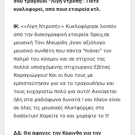
σου τραγούδι “Λίγη ντροπή”. Πότε
κυκλοφορεί, από ποια εταιρεία κτλ.
ΙΚ:
<<Λίγη Ντροπή>> Κυκλοφόρησε λοιπόν
από την δισκογραφική εταιρεία Spicy,σε
μουσική Τόνι Μαυρίδη ,έναν αξιόλογο
μουσικό συνθέτη που πάντα “πιάνει” τον
παλμό του κόσμου και σε στίχους της
πολλά υποσχόμενης στιχουργού Εβίτας
Καραγιώργου! Και οι δυο τους με
εμπιστεύτηκαν για να το τραγουδήσω και
τους ευχαριστώ πολύ για αυτό! Ακούγεται
ήδη στα ραδιόφωνα δυνατά ! και πλέον είναι
σε όλες τις μουσικές πλατφόρμες στο
διαδίκτυο! Χαρείτε το και χορέψτε το !!!
ΔΔ: Θα άφηνες την Κόρινθο για την