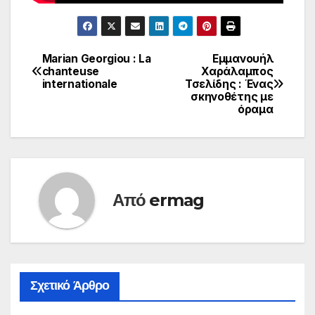
Marian Georgiou : La
Εμμανουήλ
Πλοήγηση
chanteuse
Χαράλαμπος
internationale
Τσελίδης : Ένας
άρθρων
σκηνοθέτης με
όραμα
Από
ermag
Σχετικό Άρθρο