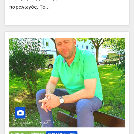
παραγωγός. Το…
COVERS - ΕΞΏΦΥΛΛΑ
GERMAN EDITION