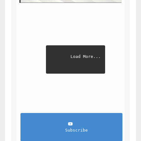
Load More...
                Subscribe            