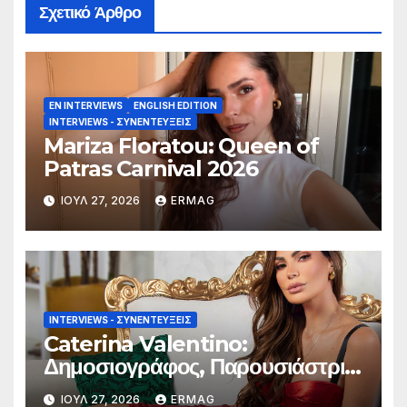
Σχετικό Άρθρο
EN INTERVIEWS
ENGLISH EDITION
INTERVIEWS - ΣΥΝΕΝΤΕΎΞΕΙΣ
Mariza Floratou: Queen of
Patras Carnival 2026
ΙΟΎΛ 27, 2026
ERMAG
INTERVIEWS - ΣΥΝΕΝΤΕΎΞΕΙΣ
Caterina Valentino:
Δημοσιογράφος, Παρουσιάστρια
τηλεόρασης και ραδιοφώνου,
ΙΟΎΛ 27, 2026
ERMAG