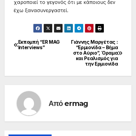
χαροποιεί το γεγονός ότι με κάποιους δεν
έχω ξανασυνεργαστεί.
Εκπομπή “ER MAG
Γιάννης Μαργέτας :
Πλοήγηση
Interviews”
“Ερμιονίδα – Βήμα
στο Αύριο”, Όραμα
άρθρων
και Ρεαλισμός για
την Ερμιονίδα
Από
ermag