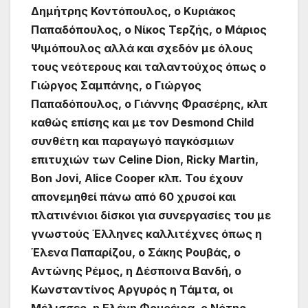
Δημήτρης Κοντόπουλος, ο Κυριάκος
Παπαδόπουλος, ο Νίκος Τερζής, ο Μάριος
Ψιμόπουλος αλλά και σχεδόν με όλους
τους νεότερους και ταλαντούχος όπως ο
Γιώργος Σαμπάνης, ο Γιώργος
Παπαδόπουλος, ο Γιάννης Φρασέρης, κλπ
καθώς επίσης και με τον Desmond Child
συνθέτη και παραγωγό παγκόσμιων
επιτυχιών των Celine Dion, Ricky Martin,
Bon Jovi, Alice Cooper κλπ. Του έχουν
απονεμηθεί πάνω από 60 χρυσοί και
πλατινένιοι δίσκοι για συνεργασίες του με
γνωστούς Έλληνες καλλιτέχνες όπως η
Έλενα Παπαρίζου, ο Σάκης Ρουβάς, ο
Αντώνης Ρέμος, η Δέσποινα Βανδή, ο
Κωνσταντίνος Αργυρός η Τάμτα, οι
Μέλισσες, η Ελένη Φουρέιρα, ο Νότης