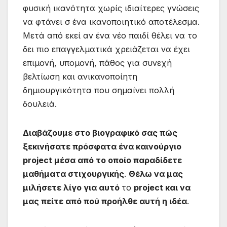
φυσική ικανότητα χωρίς ιδιαίτερες γνώσεις
να φτάνει σ ένα ικανοποιητικό αποτέλεσμα.
Μετά από εκεί αν ένα νέο παιδί θέλει να το
δει πιο επαγγελματικά χρειάζεται να έχει
επιμονή, υπομονή, πάθος για συνεχή
βελτίωση και ανικανοποίητη
δημιουργικότητα που σημαίνει πολλή
δουλειά.
Διαβάζουμε
στο
βιογραφικό
σας
πώς
ξεκινήσατε
πρόσφατα
ένα
καινούργιο
project
μέσα
από
το
οποίο
παραδίδετε
μαθήματα στιχουργικής
.
Θέλω
να
μας
μιλήσετε
λίγο
για
αυτό
το
project και
να
μας
πείτε
από
πού
προήλθε
αυτή η
ιδέα
.