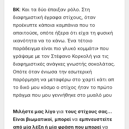
ΒΚ
: Και τα δύο έπαιξαν ρόλο. Στη
διαφημιστική έγραφα στίχους, όταν
προέκυπτε κάποια καμπάνια που το
απαιτούσε, οπότε ήξερα ότι είχα τη φυσική
ικανότητα να το κάνω. Ένα τέτοιο
παράδειγμα είναι πιο γλυκό κομμάτι» που
γράψαμε με τον Στέφανο Κορκολή για τις
διαφημιστικές ανάγκες γνωστής σοκολάτας.
Οπότε όταν ένιωσα την εσωτερική
παρόρμηση να μεταφέρω στο χαρτί κάτι απ
το δικό μου κόσμο ο στίχος ήταν το πρώτο
πράγμα που μου γεννήθηκε στο μυαλό μου
Μιλήστε
μας
λίγο
για
τους
στίχους
σας
…
Είναι
βιωματικοί
,
μπορεί
να
εμπνευστείτε
από
μία
λέξη
ή
μία
φράση
που
μπορεί
να