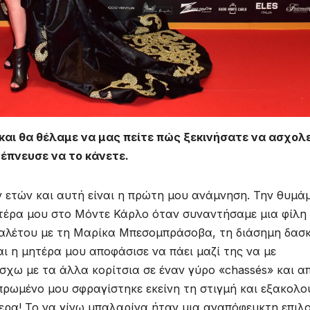
και θα θέλαμε να μας πείτε πώς ξεκινήσατε να ασχολ
νέπνευσε να το κάνετε.
 ετών και αυτή είναι η πρώτη μου ανάμνηση. Την θυμά
τέρα μου στο Μόντε Κάρλο όταν συναντήσαμε μια φίλη
παλέτου με τη Μαρίκα Μπεσομπράσοβα, τη διάσημη δασ
 η μητέρα μου αποφάσισε να πάει μαζί της να με
σχω με τα άλλα κορίτσια σε έναν γύρο «chassés» και α
επρωμένο μου σφραγίστηκε εκείνη τη στιγμή και εξακολ
ερα! Το να γίνω μπαλαρίνα ήταν μια αναπόφευκτη επιλ