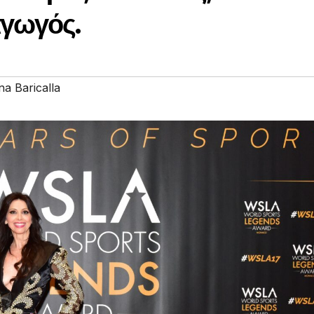
αγωγός.
a Baricalla