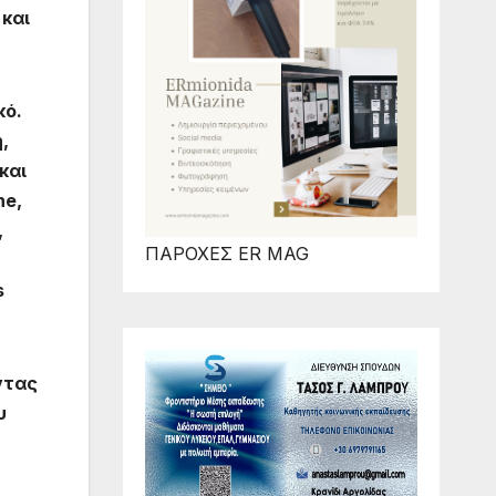
 και
κό.
,
και
he,
,
ΠΑΡΟΧΕΣ ER MAG
s
ντας
υ