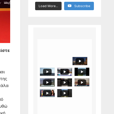
Load More...
Subscribe
είστε
μαι
 της
κάλα
πό
ουθώ
ογή