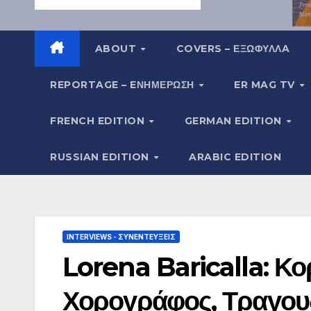
ABOUT
COVERS – ΕΞΩΦΥΛΛA
REPORTAGE – EΝΗΜΈΡΩΣΗ
ER MAG TV
FRENCH EDITION
GERMAN EDITION
RUSSIAN EDITION
ARABIC EDITION
INTERVIEWS - ΣΥΝΕΝΤΕΎΞΕΙΣ
Lorena Baricalla: Κο
Χορογράφος, Τραγουδ