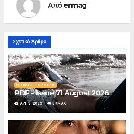
Από
ermag
Σχετικό Άρθρο
PDF ISSUES - ΤΕΎΧΗ PDF
PDF – Issue 71 August 2026
ΑΥΓ 3, 2026
ERMAG