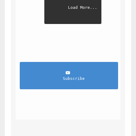
Load More...
                Subscribe            