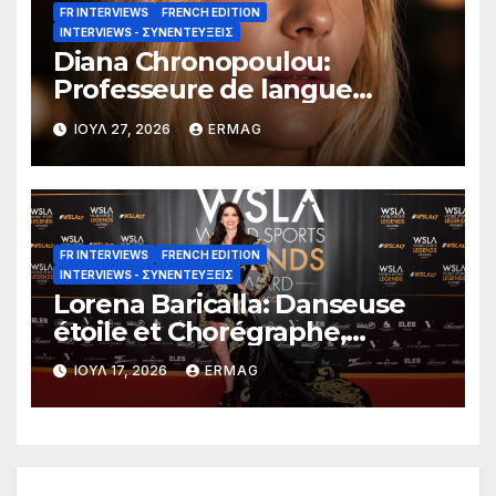
FR INTERVIEWS
FRENCH EDITION
INTERVIEWS - ΣΥΝΕΝΤΕΎΞΕΙΣ
Diana Chronopoulou:
Professeure de langue
française
ΙΟΎΛ 27, 2026
ERMAG
FR INTERVIEWS
FRENCH EDITION
INTERVIEWS - ΣΥΝΕΝΤΕΎΞΕΙΣ
Lorena Baricalla: Danseuse
étoile et Chorégraphe,
Chanteuse, Actrice, Maîtresse
ΙΟΎΛ 17, 2026
ERMAG
de Cérémonie, Auteure et
Productrice.