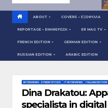
ABOUT
COVERS – ΕΞΩΦΥΛΛA
REPORTAGE – EΝΗΜΈΡΩΣΗ
ER MAG TV
FRENCH EDITION
GERMAN EDITION
RUSSIAN EDITION
ARABIC EDITION
INTERVIEWS - ΣΥΝΕΝΤΕΎΞΕΙΣ
IT INTERVIEWS
ITALIAN EDITION
Dina Drakatou: Appa
specialista in digit