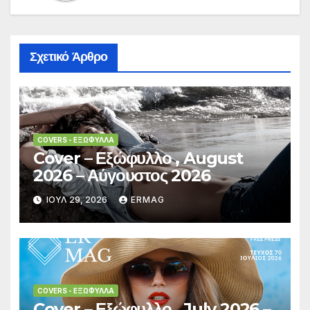
Σχετικό Άρθρο
COVERS - ΕΞΏΦΥΛΛΑ
Cover – Εξώφυλλο , August
2026 – Αύγουστος 2026
ΙΟΎΛ 29, 2026
ERMAG
COVERS - ΕΞΏΦΥΛΛΑ
Cover – Εξώφυλλο , July 2026 –