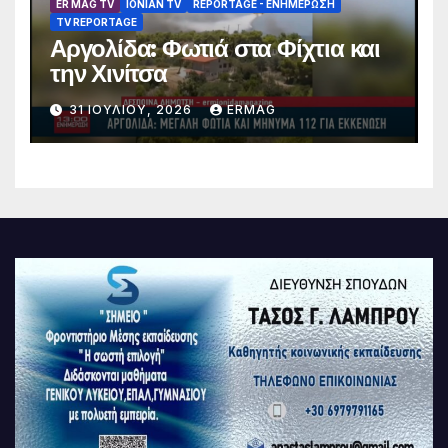
ER MAG TV
IONIAN TV
REPORTAGE - EΝΗΜΈΡΩΣΗ
TV REPORTAGE
Αργολίδα: Φωτιά στα Φίχτια και
την Χινίτσα
31 ΙΟΥΛΊΟΥ, 2026
ERMAG