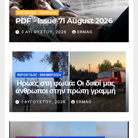
PDF ISSUES - ΤΕΎΧΗ PDF
PDF – Issue 71 August 2026
3 ΑΥΓΟΎΣΤΟΥ, 2026
ERMAG
REPORTAGE - EΝΗΜΈΡΩΣΗ
Ήρωες στη φωτιά: Οι δικοί μας
άνθρωποι στην πρώτη γραμμή
1 ΑΥΓΟΎΣΤΟΥ, 2026
ERMAG