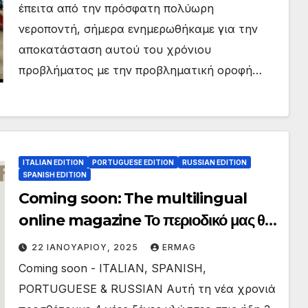
έπειτα από την πρόσφατη πολύωρη
νεροποντή, σήμερα ενημερωθήκαμε για την
αποκατάσταση αυτού του χρόνιου
προβλήματος με την προβληματική οροφή…
ITALIAN EDITION
PORTUGUESE EDITION
RUSSIAN EDITION
SPANISH EDITION
Coming soon: The multilingual
online magazine Το περιοδικό μας θα
κυκλοφορήσει σε 8 γλώσσες
22 ΙΑΝΟΥΑΡΊΟΥ, 2025
ERMAG
Coming soon - ITALIAN, SPANISH,
PORTUGUESE & RUSSIAN Αυτή τη νέα χρονιά