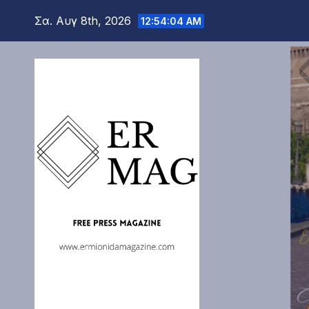
Μετάβαση
Σα. Αυγ 8th, 2026
12:54:06 AM
στο
περιεχόμενο