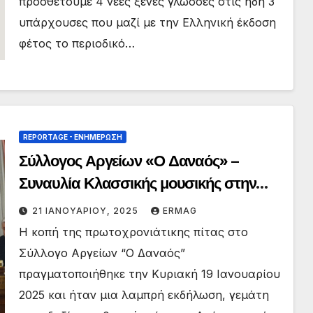
προσθέτουμε 4 νέες ξένες γλώσσες στις ήδη 3
υπάρχουσες που μαζί με την Ελληνική έκδοση
φέτος το περιοδικό…
REPORTAGE - EΝΗΜΈΡΩΣΗ
Σύλλογος Αργείων «Ο Δαναός» –
Συναυλία Κλασσικής μουσικής στην
Κοπή Πίτας 2025
21 ΙΑΝΟΥΑΡΊΟΥ, 2025
ERMAG
Η κοπή της πρωτοχρονιάτικης πίτας στο
Σύλλογο Αργείων “Ο Δαναός”
πραγματοποιήθηκε την Κυριακή 19 Ιανουαρίου
2025 και ήταν μια λαμπρή εκδήλωση, γεμάτη