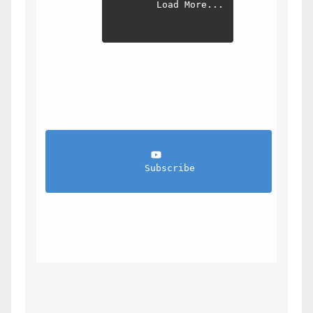
Load More...
                Subscribe            