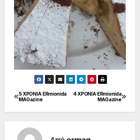
5 ΧΡΟΝΙΑ ERmionida
4 ΧΡΟΝΙΑ ERmionida
Πλοήγηση
MAGazine
MAGazine
άρθρων
Από
ermag