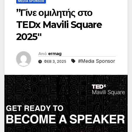
MEDIA SPONSOR
”Γίνε ομιλητής στο
TEDx Mavili Square
2025″
Από
ermag
#Media Sponsor
ΦΕΒ 3, 2025