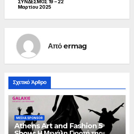
ΣΥΝΔΕΣΜΟΣ 19 – 22
Mαρτίου 2025
Από
ermag
Σχετικό Άρθρο
MEDIA SPONSOR
Athens Art and Fashion 5
Show: Η Μεγάλη Γιορτή της