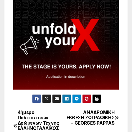
4ήμερο
ΑΝΑΔΡΟΜΙΚΗ
Πλοήγηση
Πολιτιστικών
ΕΚΘΕΣΗ ZΩΓΡΑΦΙΚΗΣ
Δρώμενων Τέχνης
– GEORGES PAPPAS
άρθρων
ΕΛΛΗΝΟΓΑΛΛΙΚΟΣ