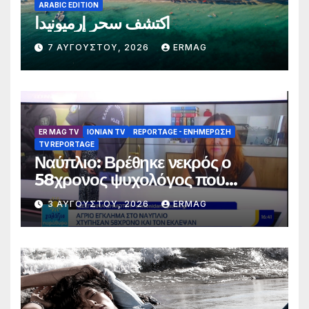
ARABIC EDITION
اكتشف سحر إرميونيدا
7 ΑΥΓΟΎΣΤΟΥ, 2026
ERMAG
ER MAG TV
IONIAN TV
REPORTAGE - EΝΗΜΈΡΩΣΗ
TV REPORTAGE
Ναύπλιο: Βρέθηκε νεκρός ο
58χρονος ψυχολόγος που
αγνοούνταν για αρκετές ημέρες –
3 ΑΥΓΟΎΣΤΟΥ, 2026
ERMAG
Συνελήφθησαν 2 άτομα