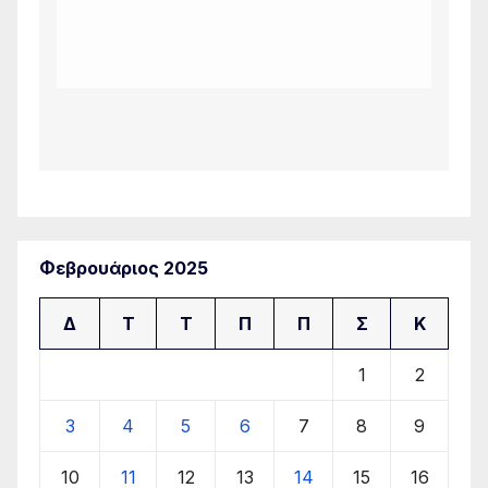
Φεβρουάριος 2025
Δ
Τ
Τ
Π
Π
Σ
Κ
1
2
3
4
5
6
7
8
9
10
11
12
13
14
15
16