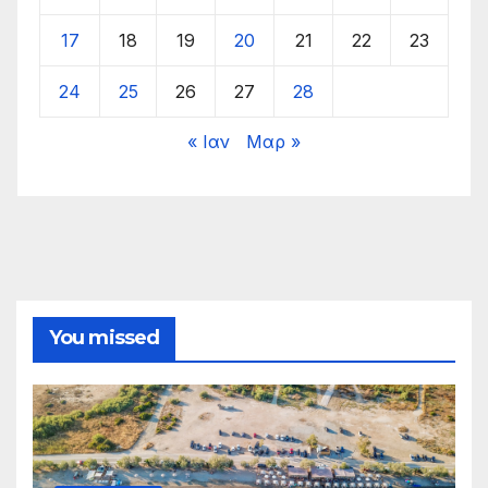
17
18
19
20
21
22
23
24
25
26
27
28
« Ιαν
Μαρ »
You missed