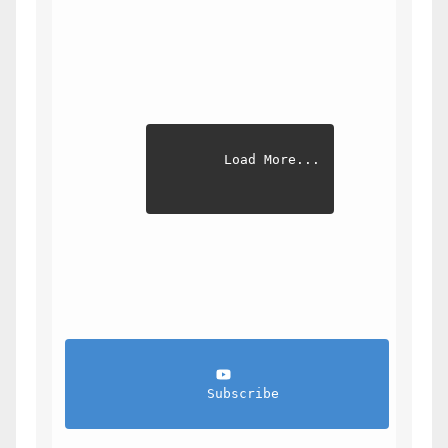
Load More...
                Subscribe            