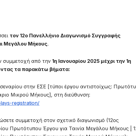
σσει
τον 12ο Πανελλήνιο Διαγωνισμό Συγγραφής
αι Μεγάλου Μήκους
.
υν συμμετοχή από την
1η Ιανουαρίου 2025 μέχρι την 1η
θώντας τα παρακάτω βήματα:
σεναρίου στην ΕΣΕ [τύποι έργου αντιστοίχως: Πρωτότ
ριο Μικρού Μήκους], στη διεύθυνση:
lays-
registration/
ώσετε συμμετοχή στον σχετικό διαγωνισμό (12ος
ίου Πρωτότυπου Έργου για Ταινία Μεγάλου Μήκους | 1