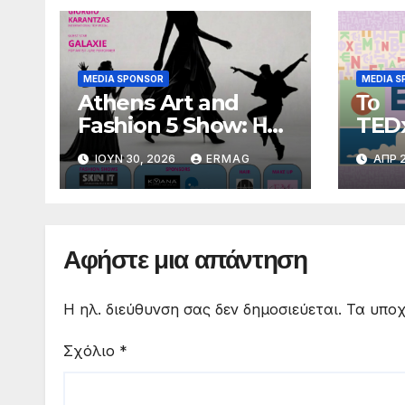
MEDIA SPONSOR
MEDIA S
Athens Art and
Το
Fashion 5 Show: Η
TEDx
Μεγάλη Γιορτή της
επισ
ΙΟΎΝ 30, 2026
ERMAG
ΑΠΡ 2
Τέχνης και της Μόδας
ΕΝάΡ
έρχεται στον Πειραιά!
16 Μ
Συνε
«Κάρ
Αφήστε μια απάντηση
Παπο
Πανε
Ιωαν
Η ηλ. διεύθυνση σας δεν δημοσιεύεται.
Τα υποχ
Σχόλιο
*