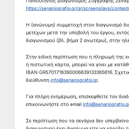
Πανελλήνιος Διαγωνισμός Συγγραφής Σεναρ
https://senariografoi.gr/gr/
screenplays/contest
Η (ανώνυμη) συμμετοχή στον διαγωνισμό δι
μετέχων μετά την υποβολή του έργου, εντός
διαγωνισμού (βλ. βήμα 2 ανωτέρω), στην ηλε
Στην ειδική περίπτωση που η πληρωμή της κ
ή πιστωτική κάρτα, μπορεί να γίνει με κατά
IBAN GR5701718390006839133385616. Σχετικ
διεύθυνση
info@senariografoi.
gr
.
Για πλήρη ενημέρωση, επισκεφθείτε τον διαδ
επικοινωνήστε στο email
info@senariografoi.g
Σε περίπτωση που τα σενάρια δεν υπερβαίνο
διαγωνισμού έχει δικαίωμα είτε να κηρύξει 