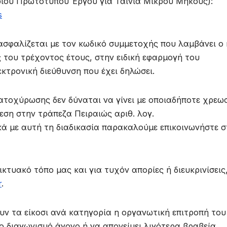
ίου Πρωτότυπου Έργου για Ταινία Μικρού Μήκους):
s
ασφαλίζεται με τον κωδικό συμμετοχής που λαμβάνει ο
 του τρέχοντος έτους, στην ειδική εφαρμογή του
κτρονική διεύθυνση που έχει δηλώσει.
ατοχύρωσης δεν δύναται να γίνει με οποιαδήποτε χρεω
θεση στην τράπεζα Πειραιώς αριθ. λογ.
ά με αυτή τη διαδικασία παρακαλούμε επικοινωνήστε σ
ικτυακό τόπο μας και για τυχόν απορίες ή διευκρινίσεις
r
.
υν τα είκοσι ανά κατηγορία η οργανωτική επιτροπή του
το διαγωνισμό άγονο ή να απονείμει λιγότερα βραβεία.