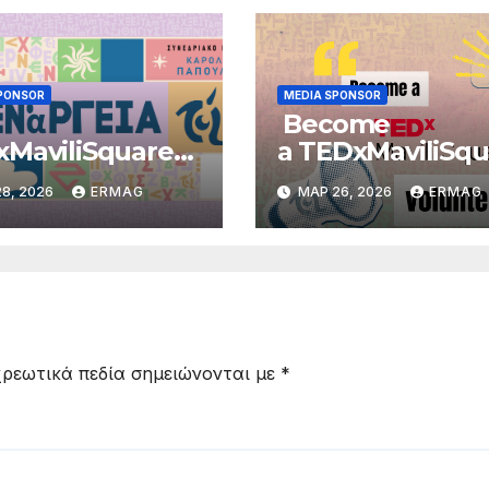
PONSOR
MEDIA SPONSOR
Become
MaviliSquare
a TEDxMaviliSqu
τρέφει με
volunteer
8, 2026
ERMAG
ΜΑΡ 26, 2026
ERMAG
ΓΕΙΑ το Σάββατο
“Ενάργεια”
αΐου 2026, στο
δριακό Κέντρο
ολος
ύλιας» του
πιστημίου
νίνων
ρεωτικά πεδία σημειώνονται με
*