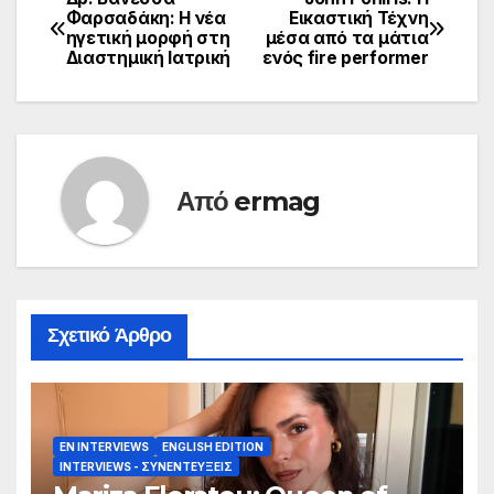
Πλοήγηση
Φαρσαδάκη: H νέα
Eικαστική Τέχνη
ηγετική μορφή στη
μέσα από τα μάτια
άρθρων
Διαστημική Ιατρική
ενός fire performer
Από
ermag
Σχετικό Άρθρο
EN INTERVIEWS
ENGLISH EDITION
INTERVIEWS - ΣΥΝΕΝΤΕΎΞΕΙΣ