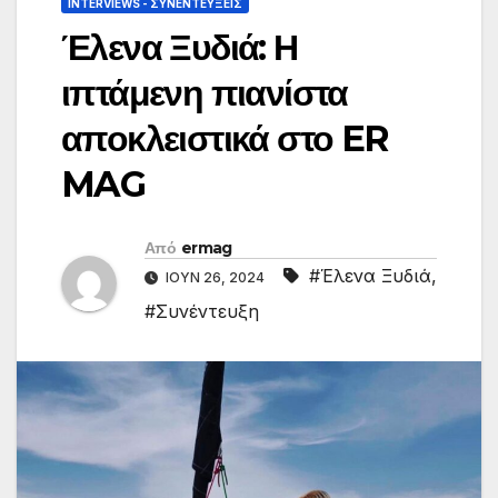
INTERVIEWS - ΣΥΝΕΝΤΕΎΞΕΙΣ
Έλενα Ξυδιά: Η
ιπτάμενη πιανίστα
αποκλειστικά στο ER
MAG
Από
ermag
#Έλενα Ξυδιά
,
ΙΟΎΝ 26, 2024
#Συνέντευξη