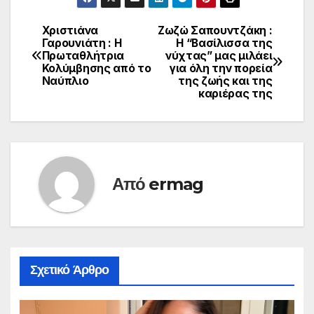
Χριστιάνα
Ζωζώ Σαπουντζάκη :
Πλοήγηση
Γαρουνιάτη : Η
Η “Βασίλισσα της
Πρωταθλήτρια
νύχτας” μας μιλάει
άρθρων
Κολύμβησης από το
για όλη την πορεία
Ναύπλιο
της ζωής και της
καριέρας της
Από
ermag
Σχετικό Άρθρο