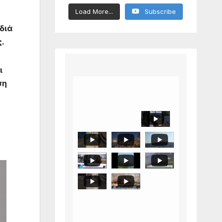
Load More...
Subscribe
διά
ς.
ι
ση