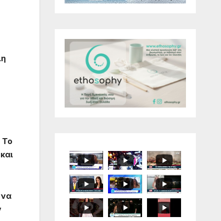
λη
 Το
 και
 να
ν