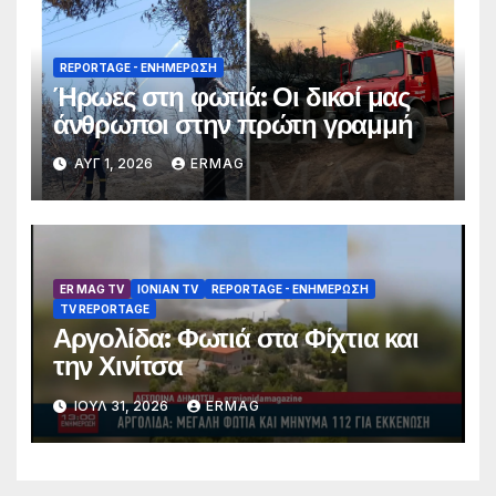
REPORTAGE - EΝΗΜΈΡΩΣΗ
Ήρωες στη φωτιά: Οι δικοί μας
άνθρωποι στην πρώτη γραμμή
ΑΥΓ 1, 2026
ERMAG
ER MAG TV
IONIAN TV
REPORTAGE - EΝΗΜΈΡΩΣΗ
TV REPORTAGE
Αργολίδα: Φωτιά στα Φίχτια και
την Χινίτσα
ΙΟΎΛ 31, 2026
ERMAG