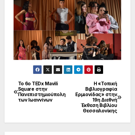
Το 6ο TEDx Mavili
Η «Τοπική
Πλοήγηση
Square στην
Βιβλιογραφία
Πανεπιστημιούπολη
Ερμιονίδας» στην
άρθρων
των Ιωαννίνων
19η Διεθνή
Έκθεση Βιβλίου
Θεσσαλονίκης