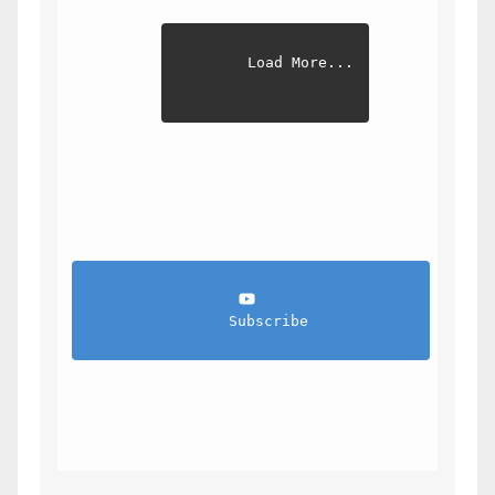
Load More...
                Subscribe            