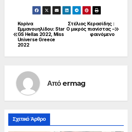
Κορίνα
Στέλιος Κερασίδης :
Πλοήγηση
Εμμανουηλίδου: Star
Ο μικρός πιανίστας –
GS Hellas 2022, Miss
φαινόμενο
άρθρων
Universe Greece
2022
Από
ermag
Σχετικό Άρθρο