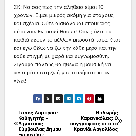
ΣΚ: Να σας πως την αλήθεια είμαι 10
χρονών. Είμαι μικρός ακόμη για στόχους
και σχέδια. Ούτε αισθάνομαι σπουδαίος,
ούτε νοιώθω παιδί θαύμα! Όπως όλα τα
παιδιά έχουν το μέλλον μπροστά τους, έτσι
και εγώ θέλω να ζω την κάθε μέρα και την
κάθε στιγμή με χαρά και ευγνωμοσύνη.
Σίγουρα πάντως θα ήθελα η μουσική να
είναι μέσα στη ζωή μου οτιδήποτε κι αν
γίνει!
Τάσος Λάμπρου :
Θοδωρής
Πλοήγηση
Καθηγητής –
Καρανικόλας: Ο
Δημοτικός
συγγραφέας από το
άρθρων
Σύμβουλος Δήμου
Κρανίδι Αργολίδος
Ερμιονίδας