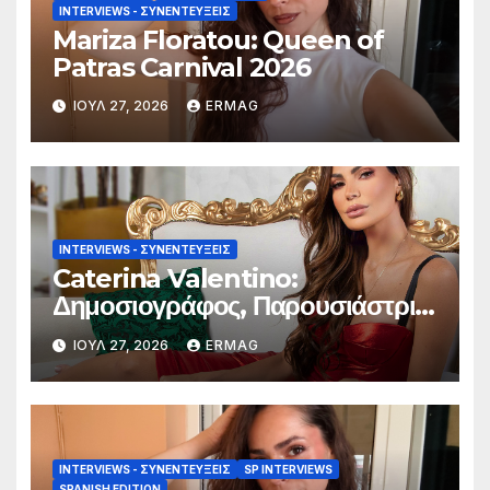
INTERVIEWS - ΣΥΝΕΝΤΕΎΞΕΙΣ
Mariza Floratou: Queen of
Patras Carnival 2026
ΙΟΎΛ 27, 2026
ERMAG
INTERVIEWS - ΣΥΝΕΝΤΕΎΞΕΙΣ
Caterina Valentino:
Δημοσιογράφος, Παρουσιάστρια
τηλεόρασης και ραδιοφώνου,
ΙΟΎΛ 27, 2026
ERMAG
συγγραφέας και μοντέλο.
INTERVIEWS - ΣΥΝΕΝΤΕΎΞΕΙΣ
SP INTERVIEWS
SPANISH EDITION