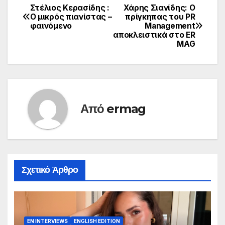
Στέλιος Κερασίδης :
Χάρης Σιανίδης: Ο
Πλοήγηση
Ο μικρός πιανίστας –
πρίγκηπας του PR
φαινόμενο
Management
άρθρων
αποκλειστικά στο ER
MAG
Από
ermag
Σχετικό Άρθρο
EN INTERVIEWS
ENGLISH EDITION