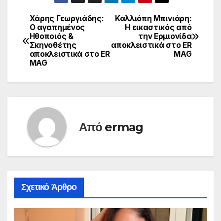
Χάρης Γεωργιάδης:
Καλλιόπη Μπινιάρη:
Πλοήγηση
Ο αγαπημένος
Η εικαστικός από
Ηθοποιός &
την Ερμιονίδα
άρθρων
Σκηνοθέτης
αποκλειστικά στο ER
αποκλειστικά στο ER
MAG
MAG
Από
ermag
Σχετικό Άρθρο