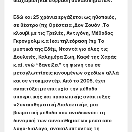
διαχείριση και έκφραση συναισθημάτων.
Εδώ και 25 χρόνια εργάζεται ως ηθοποιός,
σε θέατρο (πχ Ορέστεια ,Δον Ζουάν ,Το
κλουβί με τις Τρελές, Αντιγόνη, Μέθοδος
Γκρονχολμ κ.α )και τηλεόραση (πχ Τα
μυστικά της Εδέμ, Νταντά για όλες τις
Δουλειές, Καλημέρα Ζωή, Καφέ της Χαράς
κ.α), ενώ “δανείζει” τη φωνή του σε
μεταγλωττίσεις κινουμένων σχεδίων αλλά
και σε ντοκιμαντέρ. Από το 2005, έχει
αναπτύξει με επιτυχία την μέθοδο
υποκριτικής και προσωπικής ανάπτυξης
«Συναισθηματική Διαλεκτική», μια
βιωματική μέθοδο που αναδεικνύει τη
δυναμική των συναισθημάτων μέσα από
λόγο-διάλογο, ανακαλύπτοντας τη