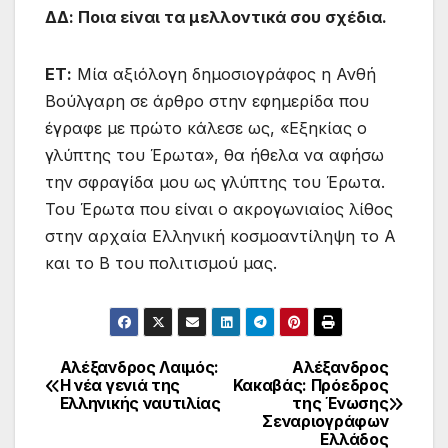
ΔΔ: Ποια είναι τα μελλοντικά σου σχέδια.
ΕΤ:
Μία αξιόλογη δημοσιογράφος η Ανθή
Βούλγαρη σε άρθρο στην εφημερίδα που
έγραφε με πρώτο κάλεσε ως, «Εξηκίας ο
γλύπτης του Έρωτα», θα ήθελα να αφήσω
την σφραγίδα μου ως γλύπτης του Έρωτα.
Του Έρωτα που είναι ο ακρογωνιαίος λίθος
στην αρχαία Ελληνική κοσμοαντίληψη το Α
και το Β του πολιτισμού μας.
Αλέξανδρος Λαιμός:
Αλέξανδρος
Πλοήγηση
Η νέα γενιά της
Κακαβάς: Πρόεδρος
Ελληνικής ναυτιλίας
της Ένωσης
άρθρων
Σεναριογράφων
Ελλάδος