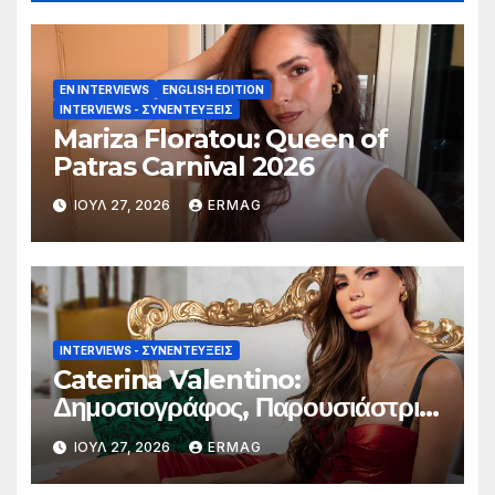
EN INTERVIEWS
ENGLISH EDITION
INTERVIEWS - ΣΥΝΕΝΤΕΎΞΕΙΣ
Mariza Floratou: Queen of
Patras Carnival 2026
ΙΟΎΛ 27, 2026
ERMAG
INTERVIEWS - ΣΥΝΕΝΤΕΎΞΕΙΣ
Caterina Valentino:
Δημοσιογράφος, Παρουσιάστρια
τηλεόρασης και ραδιοφώνου,
ΙΟΎΛ 27, 2026
ERMAG
συγγραφέας και μοντέλο.