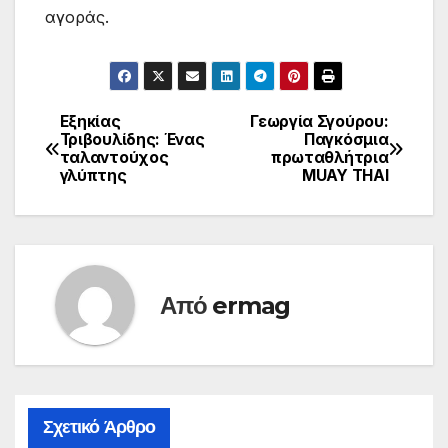
αγοράς.
Εξηκίας
Γεωργία Σγούρου:
Πλοήγηση
Τριβουλίδης: Ένας
Παγκόσμια
ταλαντούχος
πρωταθλήτρια
άρθρων
γλύπτης
MUAY THAI
Από
ermag
Σχετικό Άρθρο