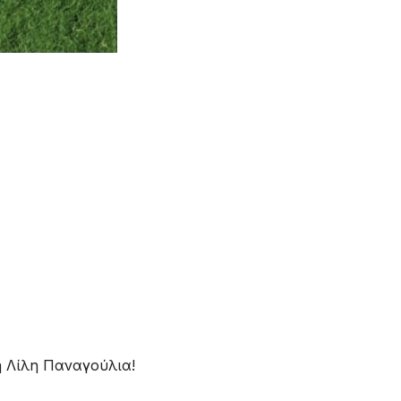
η Λίλη Παναγούλια!