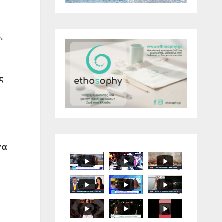
.
ς
να