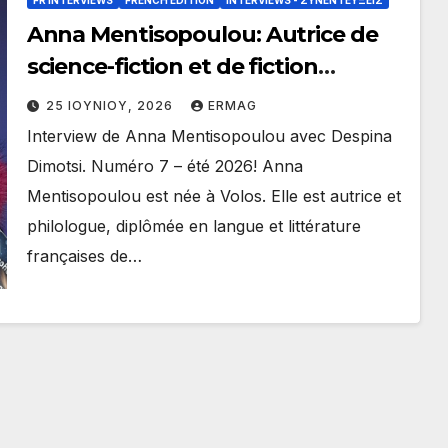
Anna Mentisopoulou: Autrice de
science-fiction et de fiction
métaphysique | Des histoires pour
25 ΙΟΥΝΊΟΥ, 2026
ERMAG
l’humanité de demain
Interview de Anna Mentisopoulou avec Despina
Dimotsi. Numéro 7 – été 2026! Anna
Mentisopoulou est née à Volos. Elle est autrice et
philologue, diplômée en langue et littérature
françaises de…