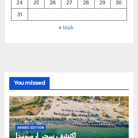
24
25
26
27
28
29
30
31
« Ιούλ
You missed
ARABIC EDITION
اكتشف سحر إرميونيدا