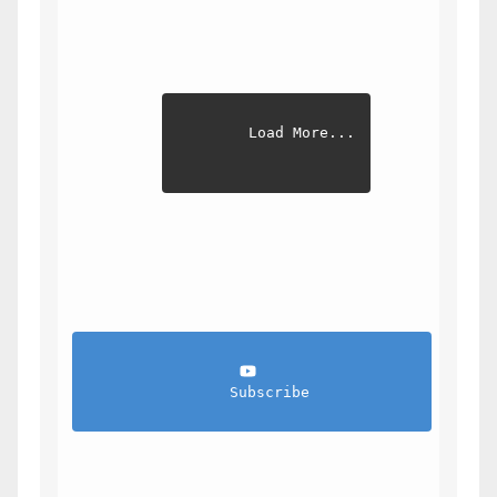
Load More...
                Subscribe            