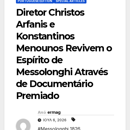
PORTUGUESE EDITION
SPECIAL ARTICLES
Diretor Christos
Arfanis e
Konstantinos
Menounos Revivem o
Espírito de
Messolonghi Através
de Documentário
Premiado
Από
ermag
ΙΟΎΛ 6, 2026
#Messolonghi 1826
,