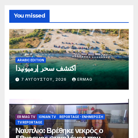
You missed
ARABIC EDITION
اكتشف سحر إرميونيدا
7 ΑΥΓΟΎΣΤΟΥ, 2026
ERMAG
ER MAG TV
IONIAN TV
REPORTAGE - EΝΗΜΈΡΩΣΗ
TV REPORTAGE
Ναύπλιο: Βρέθηκε νεκρός ο