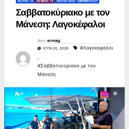
ALPHA TV
ER MAG TV
REPORTAGE - EΝΗΜΈΡΩΣΗ
Σαββατοκύριακο με τον
Μάνεση: Λαγοκέφαλοι
Από
ermag
#Λαγοκέφαλοι
ΙΟΎΝ 20, 2026
,
#Σαββατοκύριακο με τον
Μάνεση