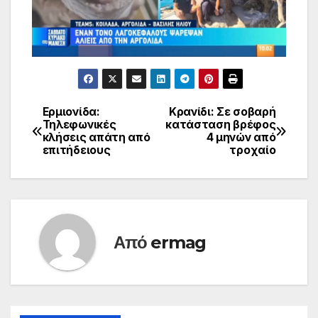
Ερμιονίδα:
Κρανίδι: Σε σοβαρή
Πλοήγηση
Τηλεφωνικές
κατάσταση βρέφος
κλήσεις απάτη από
4 μηνών από
άρθρων
επιτήδειους
τροχαίο
Από
ermag