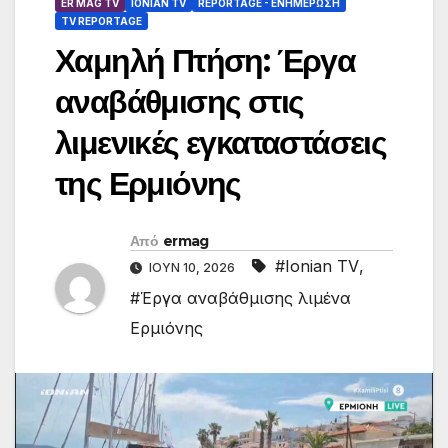
ER MAG TV
IONIAN TV
REPORTAGE - EΝΗΜΈΡΩΣΗ
TV REPORTAGE
Χαμηλή Πτήση: Έργα
αναβάθμισης στις
λιμενικές εγκαταστάσεις
της Ερμιόνης
Από
ermag
#Ionian TV
,
ΙΟΎΝ 10, 2026
#Έργα αναβάθμισης λιμένα
Ερμιόνης