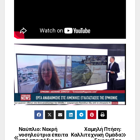
Ναύπλιο: Νεκρή
Χαμηλή Πτήση:
Πλοήγηση
νοσηλεύτρια έπειτα
Καλλιτεχνική Ομάδα