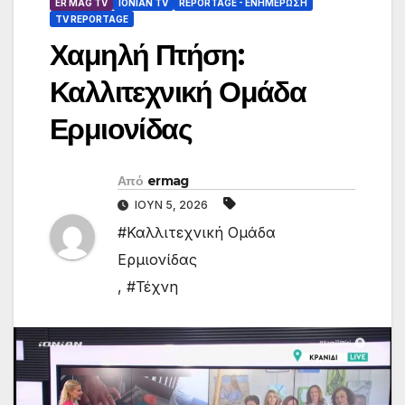
ER MAG TV
IONIAN TV
REPORTAGE - EΝΗΜΈΡΩΣΗ
TV REPORTAGE
Χαμηλή Πτήση:
Καλλιτεχνική Ομάδα
Ερμιονίδας
Από
ermag
ΙΟΎΝ 5, 2026
#Καλλιτεχνική Ομάδα
Ερμιονίδας
,
#Τέχνη