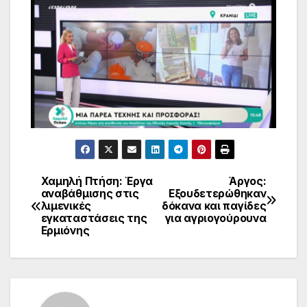
Χαμηλή Πτήση: Έργα
Άργος:
Πλοήγηση
αναβάθμισης στις
Εξουδετερώθηκαν
λιμενικές
δόκανα και παγίδες
άρθρων
εγκαταστάσεις της
για αγριογούρουνα
Ερμιόνης