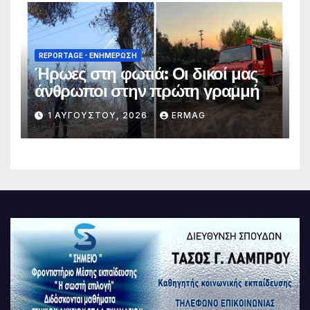
REPORTAGE - EΝΗΜΈΡΩΣΗ
Ήρωες στη φωτιά: Οι δικοί μας
άνθρωποι στην πρώτη γραμμή
1 ΑΥΓΟΎΣΤΟΥ, 2026
ERMAG