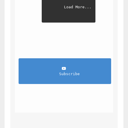
Load More...
                Subscribe            