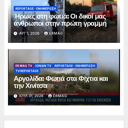
REPORTAGE - EΝΗΜΈΡΩΣΗ
Ήρωες στη φωτιά: Οι δικοί μας
άνθρωποι στην πρώτη γραμμή
ΑΥΓ 1, 2026
ERMAG
ER MAG TV
IONIAN TV
REPORTAGE - EΝΗΜΈΡΩΣΗ
TV REPORTAGE
Αργολίδα: Φωτιά στα Φίχτια και
την Χινίτσα
ΙΟΎΛ 31, 2026
ERMAG