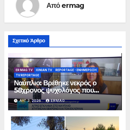
Από
ermag
Σχετικό Άρθρο
ER MAG TV
IONIAN TV
REPORTAGE - EΝΗΜΈΡΩΣΗ
TV REPORTAGE
Ναύπλιο: Βρέθηκε νεκρός ο
58χρονος ψυχολόγος που
αγνοούνταν για αρκετές ημέρες –
ΑΥΓ 3, 2026
ERMAG
Συνελήφθησαν 2 άτομα