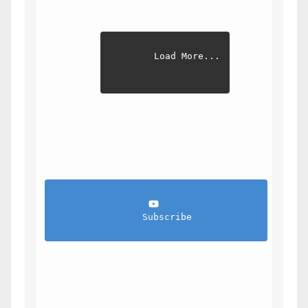
Load More...
                Subscribe            