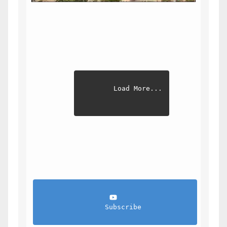
Load More...
                Subscribe            