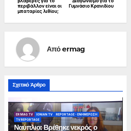
άρθρων
βλαβερές για το
Διαγωνισμό για το
περιβάλλον είναι οι
Γυμνάσιο Κρανιδίου
μπαταρίες λιθίου;
Από
ermag
Σχετικό Άρθρο
ER MAG TV
IONIAN TV
REPORTAGE - EΝΗΜΈΡΩΣΗ
TV REPORTAGE
Ναύπλιο: Βρέθηκε νεκρός ο