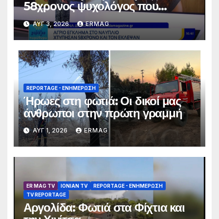
58χρονος ψυχολόγος που
αγνοούνταν για αρκετές ημέρες –
ΑΥΓ 3, 2026
ERMAG
Συνελήφθησαν 2 άτομα
REPORTAGE - EΝΗΜΈΡΩΣΗ
Ήρωες στη φωτιά: Οι δικοί μας
άνθρωποι στην πρώτη γραμμή
ΑΥΓ 1, 2026
ERMAG
ER MAG TV
IONIAN TV
REPORTAGE - EΝΗΜΈΡΩΣΗ
TV REPORTAGE
Αργολίδα: Φωτιά στα Φίχτια και