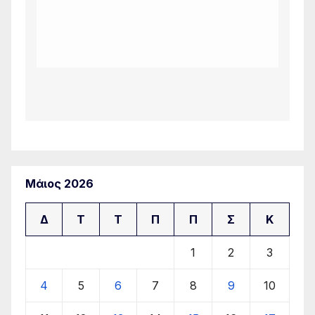
Μάιος 2026
Δ
Τ
Τ
Π
Π
Σ
Κ
1
2
3
4
5
6
7
8
9
10