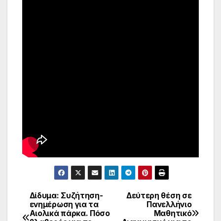
Δίδυμα: Συζήτηση-
Δεύτερη θέση σε
Πλοήγηση
ενημέρωση για τα
Πανελλήνιο
Αιολικά πάρκα. Πόσο
Μαθητικό