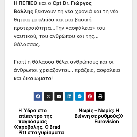
Η ΠΕΠΙΕΘ
και ο
Cpt Dr. Γιώργος
Βάλλης
ξεκινούν τη νέα χρονιά και τη νέα
θητεία με ελπίδα και μια βασική
προτεραιότητα…Την «ασφάλεια» του
ναυτικού, του ανθρώπου και της…
θάλασσας.
Γιατί η θάλασσα θέλει ανθρώπους και οι
άνθρωποι χρειάζονται… πράξεις, ασφάλεια
και δικαιώματα!
Η Ύδρα στο
Νωρίς – Νωρίς: Η
Πλοήγηση
επίκεντρο της
Βιέννη σε ρυθμούς
παγκόσμιας
Eurovision
άρθρων
προβολής. O Brad
Pitt στα γυρίσματα