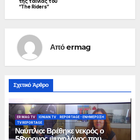
της ταινίας του
“The Riders”
Από
ermag
Σχετικό Άρθρο
ER MAG TV
IONIAN TV
REPORTAGE - EΝΗΜΈΡΩΣΗ
TV REPORTAGE
Ναύπλιο: Βρέθηκε νεκρός ο
58χρονος ψυχολόγος που