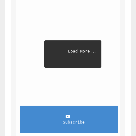
Load More...
                Subscribe            