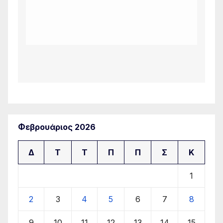
Φεβρουάριος 2026
Δ
Τ
Τ
Π
Π
Σ
Κ
1
2
3
4
5
6
7
8
9
10
11
12
13
14
15