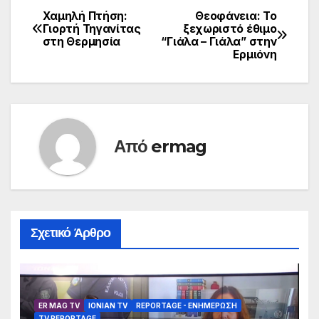
Χαμηλή Πτήση:
Θεοφάνεια: Το
Πλοήγηση
Γιορτή Τηγανίτας
ξεχωριστό έθιμο
στη Θερμησία
“Γιάλα – Γιάλα” στην
άρθρων
Ερμιόνη
Από
ermag
Σχετικό Άρθρο
ER MAG TV
IONIAN TV
REPORTAGE - EΝΗΜΈΡΩΣΗ
TV REPORTAGE