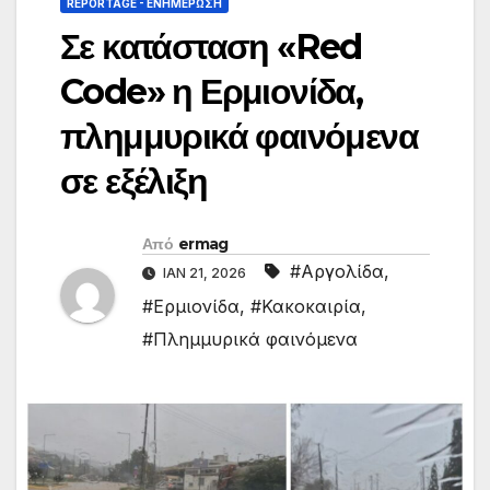
REPORTAGE - EΝΗΜΈΡΩΣΗ
Σε κατάσταση «Red
Code» η Ερμιονίδα,
πλημμυρικά φαινόμενα
σε εξέλιξη
Από
ermag
#Αργολίδα
,
ΙΑΝ 21, 2026
#Ερμιονίδα
,
#Κακοκαιρία
,
#Πλημμυρικά φαινόμενα