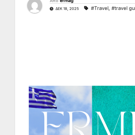
Από
ermag
#Travel
,
#travel gu
ΔΕΚ 18, 2025