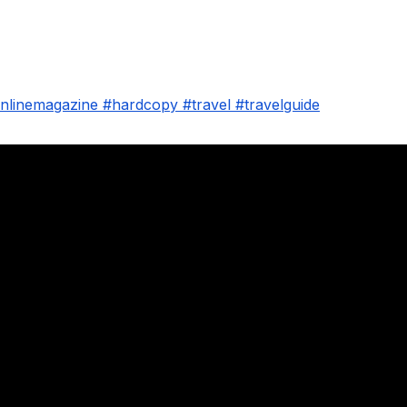
Σ
nlinemagazine
#hardcopy
#travel
#travelguide