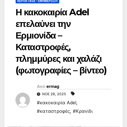
REPORTAGE - EΝΗΜΈΡΩΣΗ
Η κακοκαιρία Adel
επελαύνει την
Ερμιονίδα –
Καταστροφές,
πλημμύρες και χαλάζι
(φωτογραφίες – βίντεο)
Από
ermag
ΝΟΈ 28, 2025
#κακοκαιρία Adel
,
#καταστροφές
,
#Κρανίδι