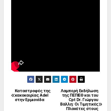
Καταστροφές της
Λαμπερή Εκδήλωση
Πλοήγηση
κακοκαιρίας Adel
της ΠΕΠΙΕΘ και του
στην Ερμιονίδα
Cpt Dr. Γιώργου
άρθρων
Βάλλη: Οι Τιμητικές
Πλακέτες στους