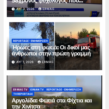
58χρονος ψυχολόγος που
αγνοούνταν για αρκετές ημέρες –
ΑΥΓ 3, 2026
ERMAG
Συνελήφθησαν 2 άτομα
REPORTAGE - EΝΗΜΈΡΩΣΗ
Ήρωες στη φωτιά: Οι δικοί μας
άνθρωποι στην πρώτη γραμμή
ΑΥΓ 1, 2026
ERMAG
ER MAG TV
IONIAN TV
REPORTAGE - EΝΗΜΈΡΩΣΗ
TV REPORTAGE
Αργολίδα: Φωτιά στα Φίχτια και
την Χινίτσα