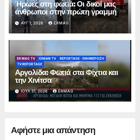
Ήρωες στη φωτιά: Οι δικοί μας
άνθρωποι στην πρώτη γραμμή
ΑΥΓ 1, 2026
ERMAG
ER MAG TV
IONIAN TV
REPORTAGE - EΝΗΜΈΡΩΣΗ
TV REPORTAGE
Αργολίδα: Φωτιά στα Φίχτια και
την Χινίτσα
ΙΟΎΛ 31, 2026
ERMAG
Αφήστε μια απάντηση