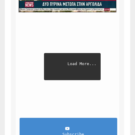
Load More...
                Subscribe            