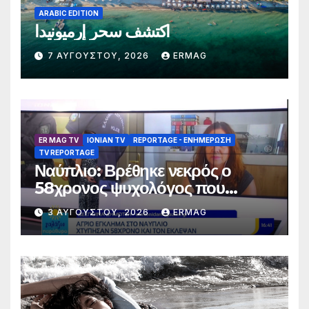
ARABIC EDITION
اكتشف سحر إرميونيدا
7 ΑΥΓΟΎΣΤΟΥ, 2026
ERMAG
ER MAG TV
IONIAN TV
REPORTAGE - EΝΗΜΈΡΩΣΗ
TV REPORTAGE
Ναύπλιο: Βρέθηκε νεκρός ο
58χρονος ψυχολόγος που
αγνοούνταν για αρκετές ημέρες –
3 ΑΥΓΟΎΣΤΟΥ, 2026
ERMAG
Συνελήφθησαν 2 άτομα