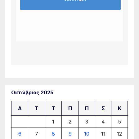
Οκτώβριος 2025
Δ
Τ
Τ
Π
Π
Σ
Κ
1
2
3
4
5
6
7
8
9
10
11
12