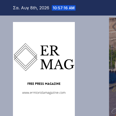
Μετάβαση
Σα. Αυγ 8th, 2026
10:57:18 AM
στο
περιεχόμενο