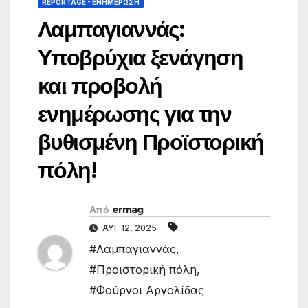
REPORTAGE - EΝΗΜΈΡΩΣΗ
Λαμπαγιαννάς:
Υποβρύχια ξενάγηση
και προβολή
ενημέρωσης για την
βυθισμένη Προϊστορική
πόλη!
Από
ermag
ΑΥΓ 12, 2025
#Λαμπαγιαννάς
,
#Προιστορική πόλη
,
#Φούρνοι Αργολίδας