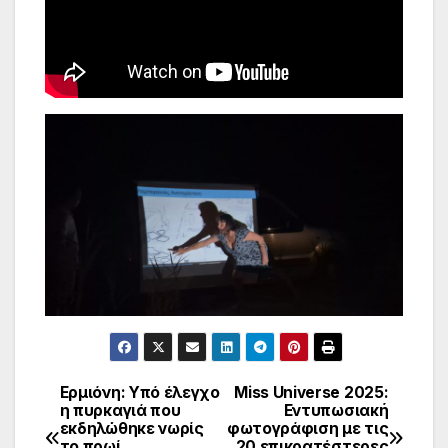
Ερμιόνη: Υπό έλεγχο
Miss Universe 2025:
Πλοήγηση
η πυρκαγιά που
Εντυπωσιακή
εκδηλώθηκε νωρίς
φωτογράφιση με τις
άρθρων
το πρωί
20 επικρατέστερες