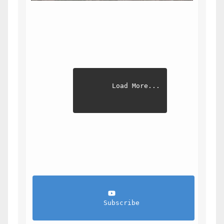
Load More...
                Subscribe            