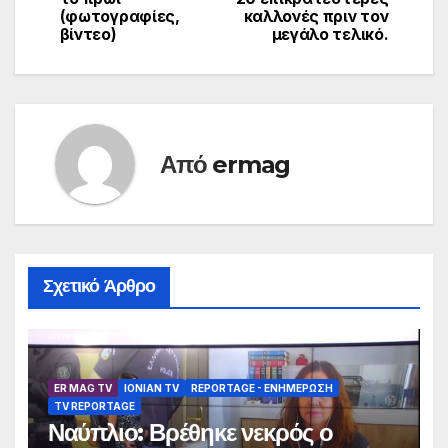
(φωτογραφίες,
καλλονές πριν τον
βίντεο)
μεγάλο τελικό.
Από
ermag
Σχετικό Άρθρο
ER MAG TV
IONIAN TV
REPORTAGE - EΝΗΜΈΡΩΣΗ
TV REPORTAGE
Ναύπλιο: Βρέθηκε νεκρός ο