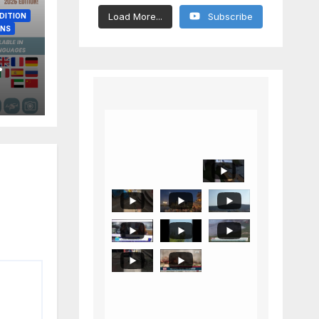
Load More...
Subscribe
DITION
ONS
F