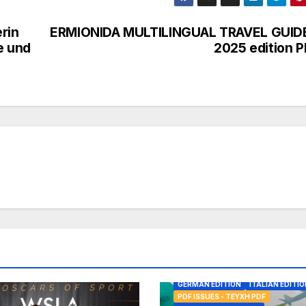
rin
ERMIONIDA MULTILINGUAL TRAVEL GUIDE
e und
2025 edition 
ARABIC EDITION
CHINESE EDITIO
ENGLISH EDITION
FRENCH EDITIO
GERMAN EDITION
ITALIAN EDITIO
PDF ISSUES - ΤΕΎΧΗ PDF