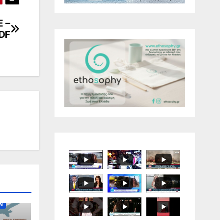
 –
PDF
N
N
N