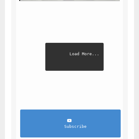
Load More...
                Subscribe            