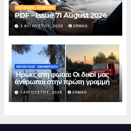
PDF ISSUES - ΤΕΎΧΗ PDF
PDF – Issue 71 August 2026
3 ΑΥΓΟΎΣΤΟΥ, 2026
ERMAG
REPORTAGE - EΝΗΜΈΡΩΣΗ
Ήρωες στη φωτιά: Οι δικοί μας
άνθρωποι στην πρώτη γραμμή
1 ΑΥΓΟΎΣΤΟΥ, 2026
ERMAG