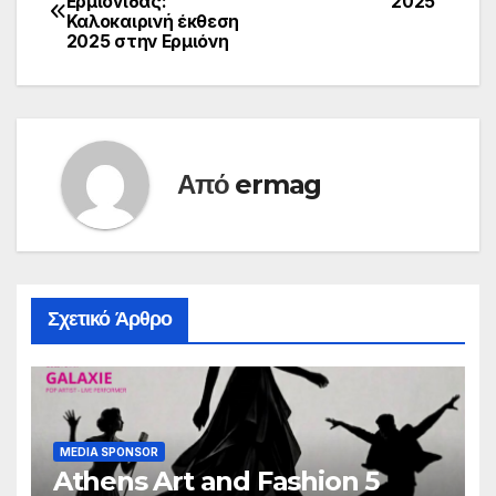
Ερμιονίδας:
2025
Καλοκαιρινή έκθεση
άρθρων
2025 στην Ερμιόνη
Από
ermag
Σχετικό Άρθρο
MEDIA SPONSOR
Athens Art and Fashion 5