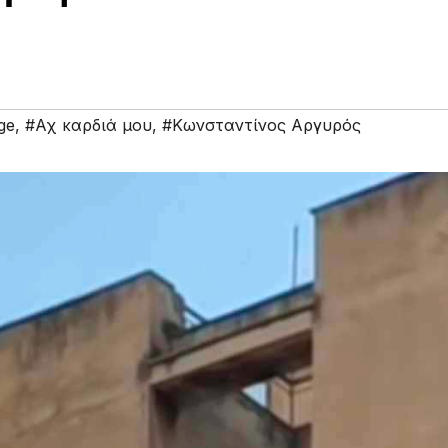
ge
,
#Αχ καρδιά μου
,
#Κωνσταντίνος Αργυρός