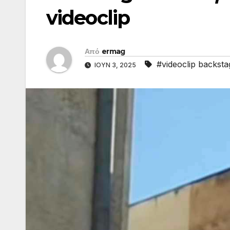
videoclip
Από
ermag
#videoclip backsta
ΙΟΎΝ 3, 2025