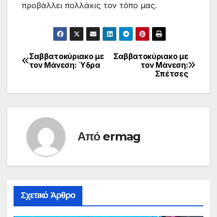
προβάλλει πολλάκις τον τόπο μας.
Σαββατοκύριακο με
Σαββατοκύριακο με
Πλοήγηση
τον Μάνεση: Ύδρα
τον Μάνεση:
Σπέτσες
άρθρων
Από
ermag
Σχετικό Άρθρο