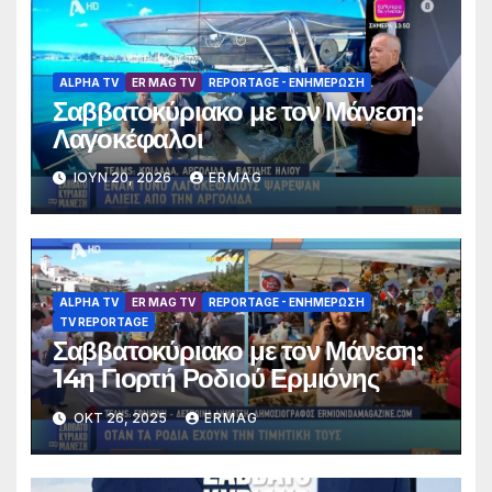
ALPHA TV
ER MAG TV
REPORTAGE - EΝΗΜΈΡΩΣΗ
Σαββατοκύριακο με τον Μάνεση:
Λαγοκέφαλοι
ΙΟΎΝ 20, 2026
ERMAG
ALPHA TV
ER MAG TV
REPORTAGE - EΝΗΜΈΡΩΣΗ
TV REPORTAGE
Σαββατοκύριακο με τον Μάνεση:
14η Γιορτή Ροδιού Ερμιόνης
ΟΚΤ 26, 2025
ERMAG