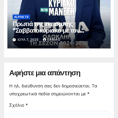
ALPHA TV
Πρωτιά της εκπομπής
“Σαββατοκύριακο με τον
Μάνεση” για όλη τη σεζόν 2024-
ΙΟΎΛ 7, 2025
ERMAG
2025
Αφήστε μια απάντηση
Η ηλ. διεύθυνση σας δεν δημοσιεύεται.
Τα
υποχρεωτικά πεδία σημειώνονται με
*
Σχόλιο
*