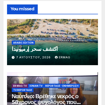
You missed
ARABIC EDITION
اكتشف سحر إرميونيدا
7 ΑΥΓΟΎΣΤΟΥ, 2026
ERMAG
ER MAG TV
IONIAN TV
REPORTAGE - EΝΗΜΈΡΩΣΗ
TV REPORTAGE
Ναύπλιο: Βρέθηκε νεκρός ο
58χρονος ψυχολόγος που