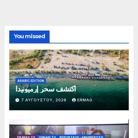
You missed
ARABIC EDITION
اكتشف سحر إرميونيدا
7 ΑΥΓΟΎΣΤΟΥ, 2026
ERMAG
ER MAG TV
IONIAN TV
REPORTAGE - EΝΗΜΈΡΩΣΗ