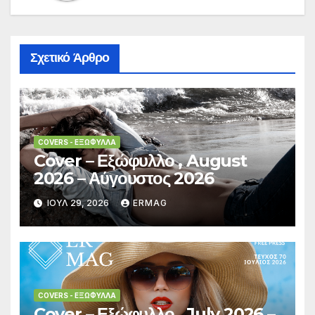
Σχετικό Άρθρο
COVERS - ΕΞΏΦΥΛΛΑ
Cover – Εξώφυλλο , August
2026 – Αύγουστος 2026
ΙΟΎΛ 29, 2026
ERMAG
COVERS - ΕΞΏΦΥΛΛΑ
Cover – Εξώφυλλο , July 2026 –