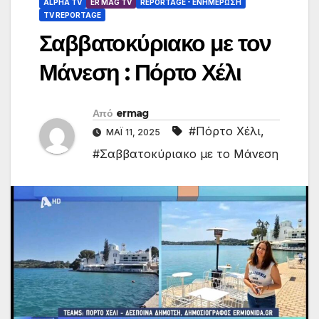
ALPHA TV
ER MAG TV
REPORTAGE - EΝΗΜΈΡΩΣΗ
TV REPORTAGE
Σαββατοκύριακο με τον
Μάνεση : Πόρτο Χέλι
Από
ermag
#Πόρτο Χέλι
,
ΜΆΙ 11, 2025
#Σαββατοκύριακο με το Μάνεση