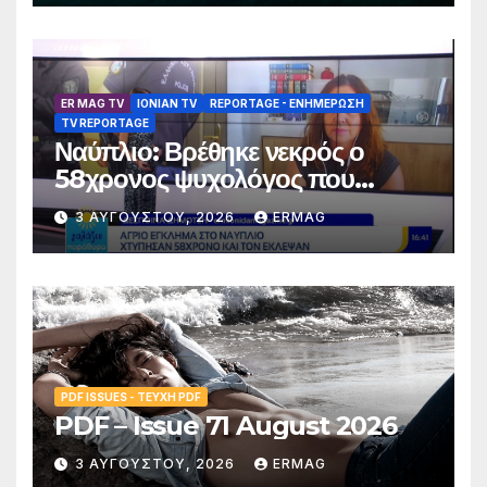
ER MAG TV
IONIAN TV
REPORTAGE - EΝΗΜΈΡΩΣΗ
TV REPORTAGE
Ναύπλιο: Βρέθηκε νεκρός ο
58χρονος ψυχολόγος που
αγνοούνταν για αρκετές ημέρες –
3 ΑΥΓΟΎΣΤΟΥ, 2026
ERMAG
Συνελήφθησαν 2 άτομα
PDF ISSUES - ΤΕΎΧΗ PDF
PDF – Issue 71 August 2026
3 ΑΥΓΟΎΣΤΟΥ, 2026
ERMAG