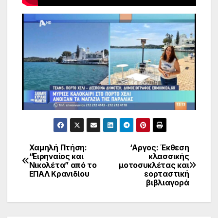
Χαμηλή Πτήση:
‘Αργος: Έκθεση
Πλοήγηση
“Ειρηναίος και
κλασσικής
Νικολέτα” από το
μοτοσυκλέτας και
άρθρων
ΕΠΑΛ Κρανιδίου
εορταστική
βιβλιαγορά