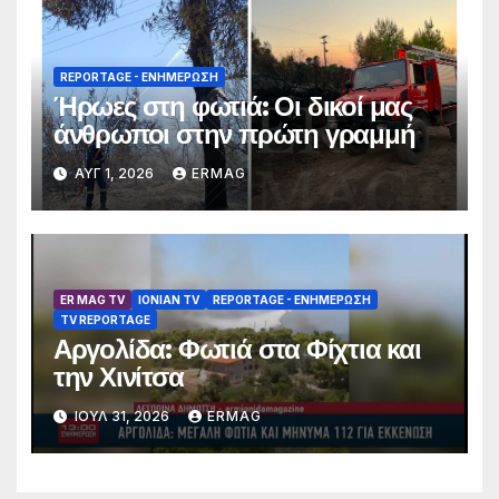
REPORTAGE - EΝΗΜΈΡΩΣΗ
Ήρωες στη φωτιά: Οι δικοί μας
άνθρωποι στην πρώτη γραμμή
ΑΥΓ 1, 2026
ERMAG
ER MAG TV
IONIAN TV
REPORTAGE - EΝΗΜΈΡΩΣΗ
TV REPORTAGE
Αργολίδα: Φωτιά στα Φίχτια και
την Χινίτσα
ΙΟΎΛ 31, 2026
ERMAG